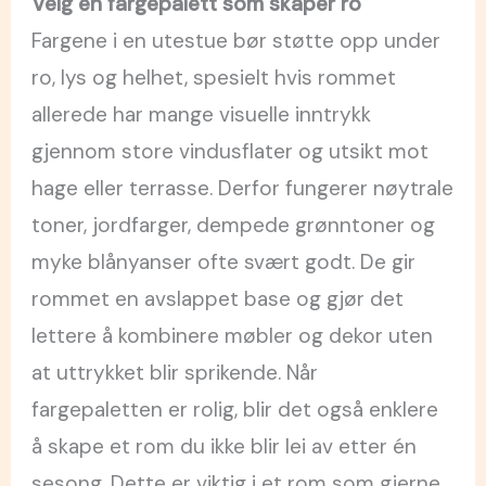
Velg en fargepalett som skaper ro
Fargene i en utestue bør støtte opp under
ro, lys og helhet, spesielt hvis rommet
allerede har mange visuelle inntrykk
gjennom store vindusflater og utsikt mot
hage eller terrasse. Derfor fungerer nøytrale
toner, jordfarger, dempede grønntoner og
myke blånyanser ofte svært godt. De gir
rommet en avslappet base og gjør det
lettere å kombinere møbler og dekor uten
at uttrykket blir sprikende. Når
fargepaletten er rolig, blir det også enklere
å skape et rom du ikke blir lei av etter én
sesong. Dette er viktig i et rom som gjerne