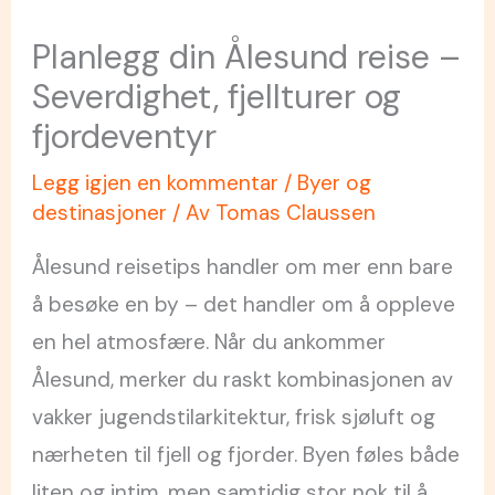
Planlegg din Ålesund reise –
Severdighet, fjellturer og
fjordeventyr
Legg igjen en kommentar
/
Byer og
destinasjoner
/ Av
Tomas Claussen
Ålesund reisetips handler om mer enn bare
å besøke en by – det handler om å oppleve
en hel atmosfære. Når du ankommer
Ålesund, merker du raskt kombinasjonen av
vakker jugendstilarkitektur, frisk sjøluft og
nærheten til fjell og fjorder. Byen føles både
liten og intim, men samtidig stor nok til å